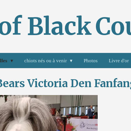
of Black
Co
lles
chiots nés ou à venir
Photos
Livre d'or
ears Victoria Den Fanfan