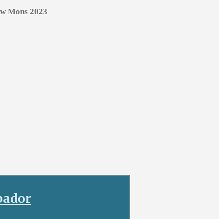
how Mons 2023
ador